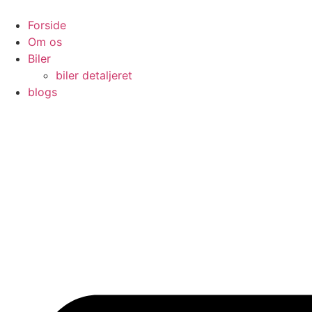
Videre
til
Forside
indhold
Om os
Biler
biler detaljeret
blogs